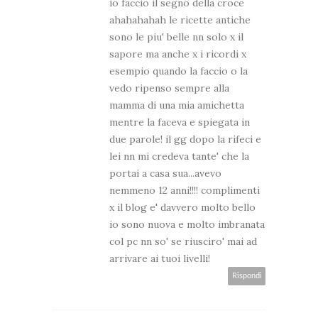
io faccio il segno della croce
ahahahahah le ricette antiche
sono le piu' belle nn solo x il
sapore ma anche x i ricordi x
esempio quando la faccio o la
vedo ripenso sempre alla
mamma di una mia amichetta
mentre la faceva e spiegata in
due parole! il gg dopo la rifeci e
lei nn mi credeva tante' che la
portai a casa sua...avevo
nemmeno 12 anni!!!! complimenti
x il blog e' davvero molto bello
io sono nuova e molto imbranata
col pc nn so' se riusciro' mai ad
arrivare ai tuoi livelli!
Rispondi