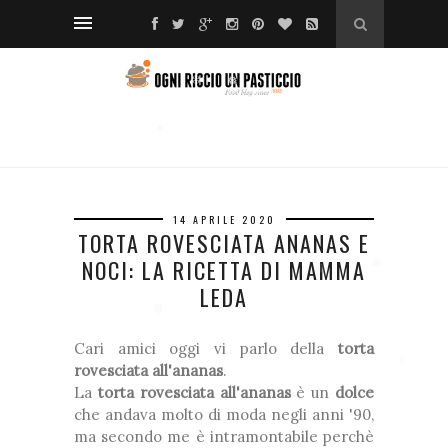
❆
❆
❅
❅
❅
14 APRILE 2020
TORTA ROVESCIATA ANANAS E
❆
❅
NOCI: LA RICETTA DI MAMMA
*
LEDA
❅
❅
*
Cari amici oggi vi parlo della
torta
❆
*
rovesciata all'ananas
.
La
torta rovesciata all'ananas
è un
dolce
che andava molto di moda negli anni '90,
*
ma secondo me è intramontabile perchè