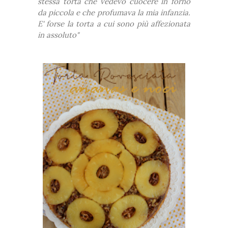
stessa torta che vedevo cuocere in forno
da piccola e che profumava la mia infanzia.
E' forse la torta a cui sono più affezionata
in assoluto"