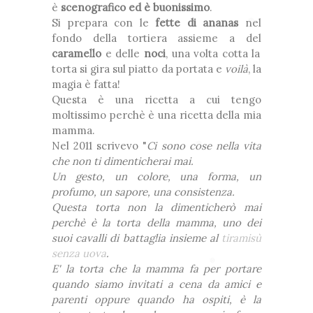
è
scenografico ed è buonissimo
.
❆
Si prepara con le
fette di ananas
nel
fondo della tortiera assieme a del
❅
caramello
e delle
noci
, una volta cotta la
❆
❅
torta si gira sul piatto da portata e
voilà
, la
❅
❅
magia è fatta!
❅
Questa è una ricetta a cui tengo
❅
moltissimo perchè è una ricetta della mia
mamma.
Nel 2011 scrivevo "
Ci sono cose nella vita
che non ti dimenticherai mai.
Un gesto, un colore, una forma, un
❅
profumo, un sapore, una consistenza.
Questa torta non la dimenticherò mai
perchè è la torta della mamma, uno dei
❆
suoi cavalli di battaglia insieme al
tiramisù
*
senza uova
.
❆
E' la torta che la mamma fa per portare
*
quando siamo invitati a cena da amici e
*
❅
*
parenti oppure quando ha ospiti, è la
❅