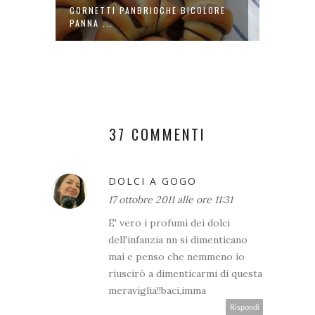
CORNETTI PANBRIOCHE BICOLORE
TORTA 
PANNA ...
CAROT
37 COMMENTI
DOLCI A GOGO
17 ottobre 2011 alle ore 11:31
E' vero i profumi dei dolci
dell'infanzia nn si dimenticano
mai e penso che nemmeno io
riuscirò a dimenticarmi di questa
meraviglia!!baci,imma
Rispondi