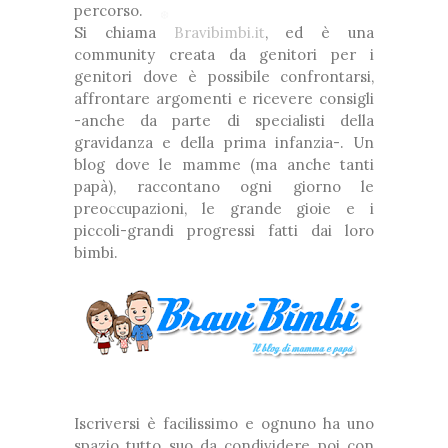
percorso.
❆
Si chiama
Bravibimbi.it
, ed è una
community creata da genitori per i
genitori dove è possibile confrontarsi,
*
affrontare argomenti e ricevere consigli
-anche da parte di specialisti della
gravidanza e della prima infanzia-. Un
*
blog dove le mamme (ma anche tanti
papà), raccontano ogni giorno le
preoccupazioni, le grande gioie e i
❅
piccoli-grandi progressi fatti dai loro
bimbi.
*
*
*
❅
Iscriversi è facilissimo e ognuno ha uno
❆
spazio tutto suo da condividere poi con