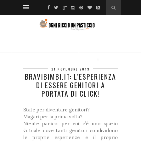
❆
❅
❆
*
❅
❅
❅
❅
❅
❅
*
❆
❆
❆
❅
❆
21 NOVEMBRE 2013
BRAVIBIMBI.IT: L’ESPERIENZA
❅
DI ESSERE GENITORI A
PORTATA DI CLICK!
*
State per diventare genitori?
Magari per la prima volta?
Niente panico: per voi c’è uno spazio
❅
virtuale dove tanti genitori condividono
❅
❅
le proprie esperienze e il proprio
❅