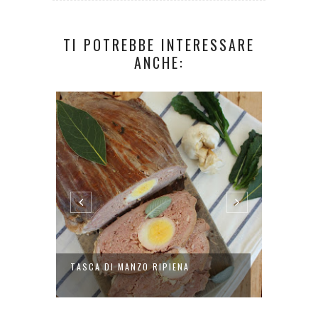
TI POTREBBE INTERESSARE
ANCHE:
TASCA DI MANZO RIPIENA
POLPO 
CON ...