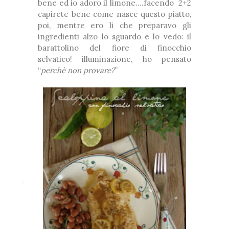
bene ed io adoro il limone….facendo 2+2
capirete bene come nasce questo piatto,
❅
poi, mentre ero li che preparavo gli
❅
ingredienti alzo lo sguardo e lo vedo: il
*
barattolino del fiore di finocchio
*
selvatico! illuminazione, ho pensato
“
perchè non provare?
”
❅
*
❅
❆
❅
*
❅
❅
❅
*
❆