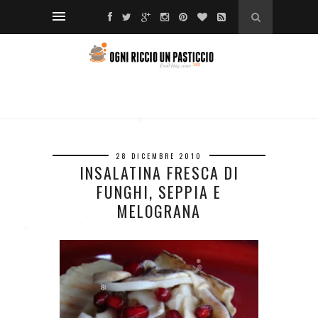
❅
❆
❅
❆
❅
❅
❆
28 DICEMBRE 2010
INSALATINA FRESCA DI
FUNGHI, SEPPIA E
*
*
MELOGRANA
*
*
❅
❅
❅
❆
❆