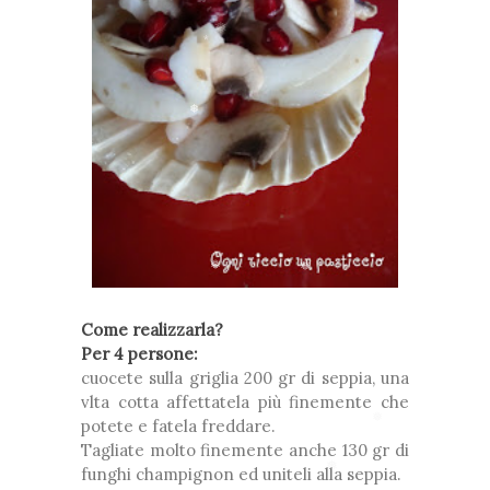
❅
*
*
*
❅
❅
❅
❅
❅
❅
Come realizzarla?
❅
Per 4 persone:
cuocete sulla griglia 200 gr di seppia, una
vlta cotta affettatela più finemente che
potete e fatela freddare.
❅
❅
❅
Tagliate molto finemente anche 130 gr di
funghi champignon ed uniteli alla seppia.
*