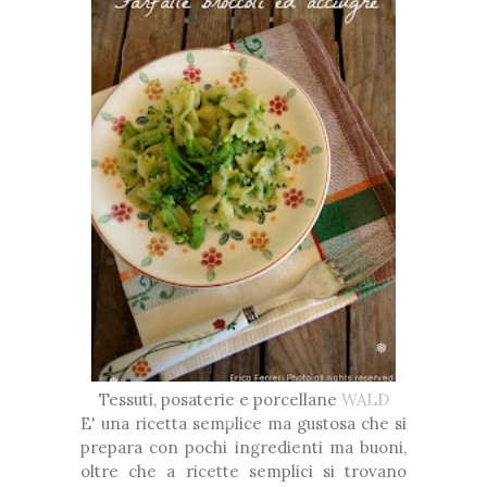
❅
❅
❅
❆
*
❅
❆
❅
❅
❅
❆
Tessuti, posaterie e porcellane
WALD
❆
❅
E' una ricetta semplice ma gustosa che si
❆
❅
prepara con pochi ingredienti ma buoni,
❅
oltre che a ricette semplici si trovano
❅