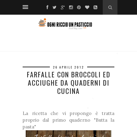
❆
❅
❆
❆
*
❅
26 APRILE 2012
FARFALLE CON BROCCOLI ED
❅
*
ACCIUGHE DA QUADERNI DI
❅
❆
CUCINA
*
La ricetta che vi propongo è tratta
❅
*
proprio dal primo quaderno "Butta la
pasta"
*