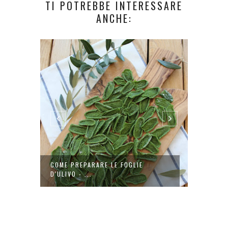
TI POTREBBE INTERESSARE
ANCHE:
RDI
COME PREPARARE LE FOGLIE
FREGOL
D'ULIVO - ...
FRESC