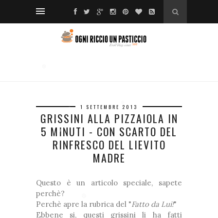
❅
*
❅
*
❆
❅
❅
❆
❅
*
❆
1 SETTEMBRE 2013
❆
GRISSINI ALLA PIZZAIOLA IN
❆
5 MINUTI - CON SCARTO DEL
RINFRESCO DEL LIEVITO
❅
❅
MADRE
❅
Questo è un articolo speciale, sapete
perchè?
Perchè apre la rubrica del "
Fatto da Lui!
"
❆
Ebbene si, questi grissini li ha fatti