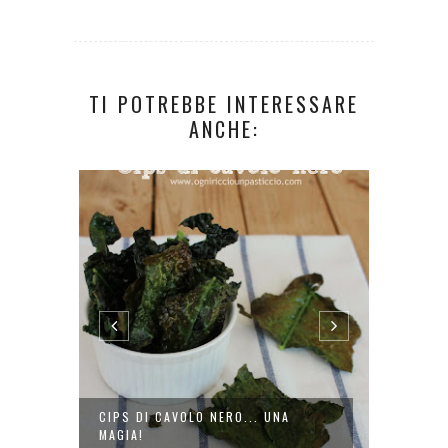
TI POTREBBE INTERESSARE
ANCHE:
CIPS DI CAVOLO NERO... UNA
COME C
MAGIA!
PER FOT