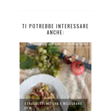
TI POTREBBE INTERESSARE
ANCHE:
SATO
STRACCETTI ALL'UVA E MELOGRANO
FRITTA
DI M...
AGLIO..