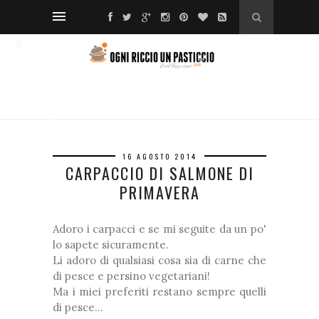
*
❅
❆
❆
❆
❅
❅
*
16 AGOSTO 2014
CARPACCIO DI SALMONE DI
❅
PRIMAVERA
❅
Adoro i carpacci e se mi seguite da un po'
lo sapete sicuramente.
Li adoro di qualsiasi cosa sia di carne che
di pesce e persino vegetariani!
Ma i miei preferiti restano sempre quelli
❅
di pesce...