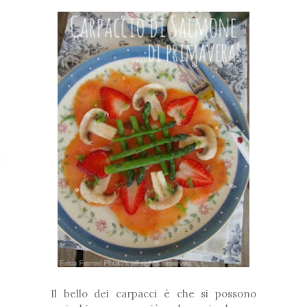
❆
*
❅
❅
❅
❆
❆
❅
*
❆
❅
*
*
❆
❆
❆
❅
❅
*
*
Il bello dei carpacci è che si possono