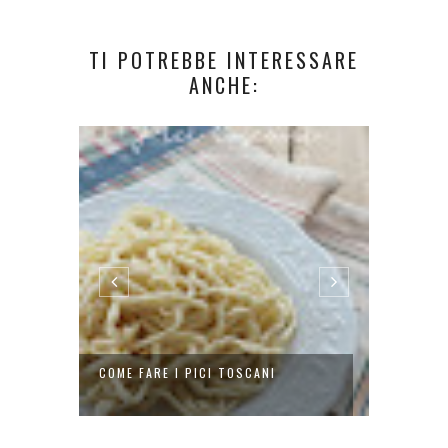
TI POTREBBE INTERESSARE
ANCHE:
COME FARE I PICI TOSCANI
PICI CON G
AGLIO...