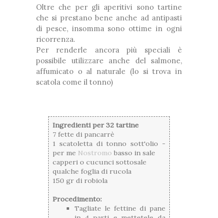
Oltre che per gli aperitivi sono tartine
che si prestano bene anche ad antipasti
di pesce, insomma sono ottime in ogni
ricorrenza.
Per renderle ancora più speciali è
possibile utilizzare anche del salmone,
affumicato o al naturale (lo si trova in
scatola come il tonno)
Ingredienti per 32 tartine
7 fette di pancarrè
1 scatoletta di tonno sott'olio -
per me
Nostromo
basso in sale
capperi o cucunci sottosale
qualche foglia di rucola
150 gr di robiola
Procedimento:
Tagliate le fettine di pane
in 4 parti e mettetele da