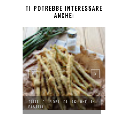
TI POTREBBE INTERESSARE
ANCHE:
I DI
TALLI O FIORI DI AGLIONE IN
COCKTA
PASTELL...