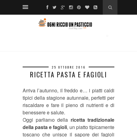
❅
*
❅
❅
❅
❅
❆
❅
❅
❅
❅
*
25 OTTOBRE 2016
RICETTA PASTA E FAGIOLI
Arriva l’autunno, il freddo e… i piatti caldi
tipici della stagione autunnale, perfetti per
*
❅
riscaldare e fare il pieno di nutrienti e di
benessere e salute.
❆
Oggi parliamo della
ricetta tradizionale
❆
❅
della pasta e fagioli
, un piatto tipicamente
❅
❅
toscano che unisce il sapore dei fagioli