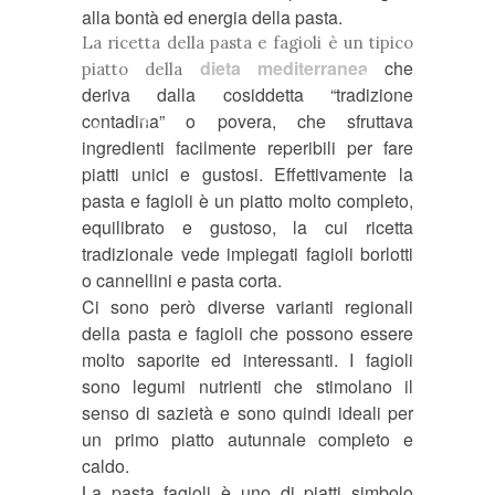
alla bont
à
ed energia della pasta.
❆
La ricetta della pasta e fagioli è un tipico
dieta mediterranea
che
piatto della
deriva dalla cosiddetta “tradizione
❅
contadina” o povera, che sfruttava
❆
ingredienti facilmente reperibili per fare
❆
❆
❅
❅
piatti unici e gustosi. Effettivamente la
pasta e fagioli è un piatto molto completo,
equilibrato e gustoso, la cui ricetta
tradizionale vede impiegati fagioli borlotti
o cannellini e pasta corta.
Ci sono però diverse varianti regionali
della pasta e fagioli che possono essere
molto saporite ed interessanti. I fagioli
❅
sono legumi nutrienti che stimolano il
*
❅
senso di saziet
à
e sono quindi ideali per
❆
un primo piatto autunnale completo e
*
caldo.
La pasta fagioli è uno di piatti simbolo