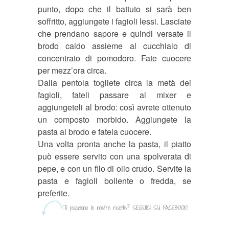
punto, dopo che il battuto si sar
à
ben
soffritto, aggiungete i fagioli lessi. Lasciate
che prendano sapore e quindi versate il
brodo caldo assieme al cucchiaio di
concentrato di pomodoro. Fate cuocere
per mezz’ora circa.
Dalla pentola togliete circa la met
à
dei
fagioli, fateli passare al mixer e
aggiungeteli al brodo: così avrete ottenuto
un composto morbido. Aggiungete la
pasta al brodo e fatela cuocere.
Una volta pronta anche la pasta, il piatto
può essere servito con una spolverata di
pepe, e con un filo di olio crudo. Servite la
pasta e fagioli bollente o fredda, se
preferite.