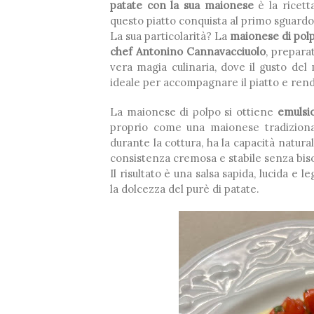
patate con la sua maionese
è la ricett
questo piatto conquista al primo sguardo
La sua particolarità? La
maionese di pol
❅
chef Antonino Cannavacciuolo
, prepara
❅
vera magia culinaria, dove il gusto del
ideale per accompagnare il piatto e rend
La maionese di polpo si ottiene
emulsio
❅
proprio come una maionese tradizionale
durante la cottura, ha la capacità natura
consistenza cremosa e stabile senza bis
❅
Il risultato è una salsa sapida, lucida e 
la dolcezza del purè di patate.
❅