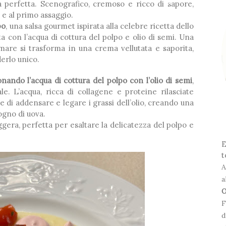
a perfetta. Scenografico, cremoso e ricco di sapore,
 e al primo assaggio.
po
, una salsa gourmet ispirata alla celebre ricetta dello
ta con l’acqua di cottura del polpo e olio di semi. Una
❆
 mare si trasforma in una crema vellutata e saporita,
erlo unico.
❅
nando l’acqua di cottura del polpo con l’olio di semi
,
. L’acqua, ricca di collagene e proteine rilasciate
le di addensare e legare i grassi dell’olio, creando una
ogno di uova.
leggera, perfetta per esaltare la delicatezza del polpo e
❅
E
t
A
a
O
❅
F
d
❆