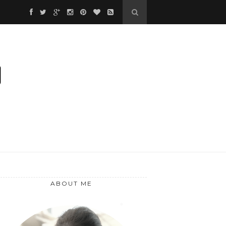
❅
❆
❅
❆
ABOUT ME