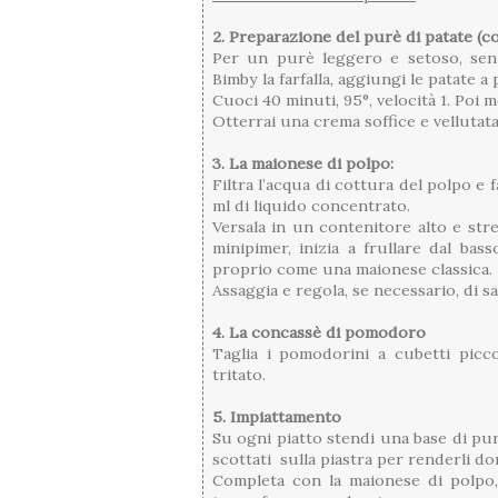
2. Preparazione del purè di patate (c
Per un purè leggero e setoso, senz
Bimby la farfalla, aggiungi le patate a 
Cuoci 40 minuti, 95°, velocità 1. Poi m
Otterrai una crema soffice e vellutata
3. La maionese di polpo:
Filtra l’acqua di cottura del polpo e 
ml di liquido concentrato.
Versala in un contenitore alto e stre
minipimer, inizia a frullare dal bas
proprio come una maionese classica.
Assaggia e regola, se necessario, di sa
4. La concassè di pomodoro
Taglia i pomodorini a cubetti picc
tritato.
5. Impiattamento
Su ogni piatto stendi una base di pur
scottati sulla piastra per renderli do
Completa con la maionese di polpo