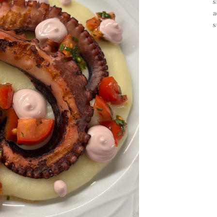
s
a
s