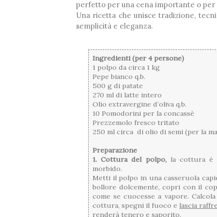
perfetto per una cena importante o per s
Una ricetta che unisce tradizione, tecni
semplicità e eleganza.
Ingredienti (per 4 persone)
1 polpo da circa 1 kg
Pepe bianco q.b.
500 g di patate
270 ml di latte intero
Olio extravergine d’oliva q.b.
10 Pomodorini per la concassè
Prezzemolo fresco tritato
250 ml circa di olio di semi (per la m
Preparazione
1. Cottura del polpo,
la cottura è 
morbido.
Metti il polpo in una casseruola cap
bollore dolcemente, copri con il cop
come se cuocesse a vapore. Calcola 
cottura, spegni il fuoco e
lascia raff
renderà tenero e saporito.