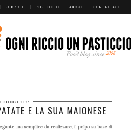
RUBRICHE
PORTFOLIO
ABOUT
CONTATTACI
❅
*
❆
❆
*
0 OTTOBRE 2025
PATATE E LA SUA MAIONESE
*
❅
legante ma semplice da realizzare
, il
polpo su base di