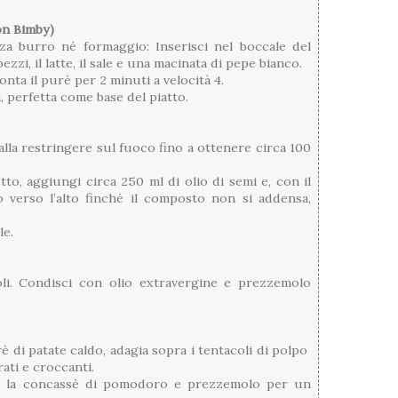
on Bimby)
a burro né formaggio: Inserisci nel boccale del
pezzi, il latte, il sale e una macinata di pepe bianco.
onta il purè per 2 minuti a velocità 4.
, perfetta come base del piatto.
falla restringere sul fuoco fino a ottenere circa 100
tto, aggiungi circa 250 ml di olio di semi e, con il
so verso l’alto finché il composto non si addensa,
le.
oli. Condisci con olio extravergine e prezzemolo
è di patate caldo, adagia sopra i tentacoli di polpo
rati e croccanti.
, la concassè di pomodoro e prezzemolo per un