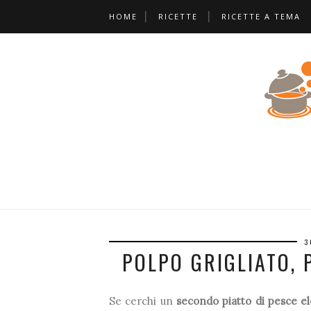
HOME
RICETTE
RICETTE A TEMA
*
❅
❆
*
3
POLPO GRIGLIATO, 
Se cerchi un
secondo piatto di pesce e