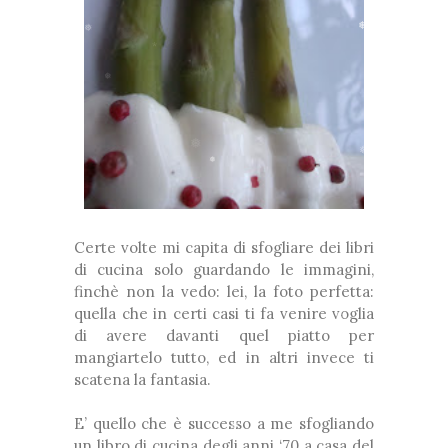
❅
*
❅
❅
*
❅
*
❅
❅
❅
❅
❅
Certe volte mi capita di sfogliare dei libri
di cucina solo guardando le immagini,
finchè non la vedo: lei, la foto perfetta:
quella che in certi casi ti fa venire voglia
*
❅
di avere davanti quel piatto per
❆
mangiartelo tutto, ed in altri invece ti
scatena la fantasia.
❆
E’ quello che è successo a me sfogliando
❅
un libro di cucina degli anni ‘70 a casa del