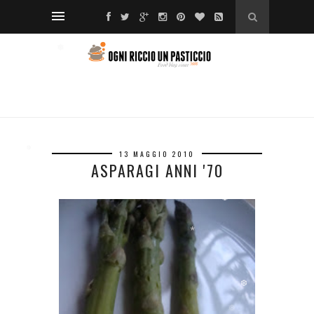
❅
❆
❅
❅
❅
*
❅
13 MAGGIO 2010
❅
ASPARAGI ANNI '70
❅
*
❆
*
*
❆