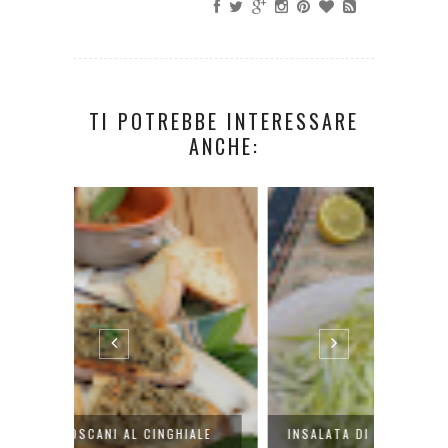
TI POTREBBE INTERESSARE
ANCHE:
IALE
INSALATA DI SCARTI DI ASPARAGI
PIZZA 