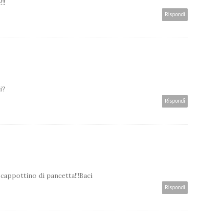
!!
Rispondi
i?
Rispondi
 cappottino di pancetta!!!Baci
Rispondi