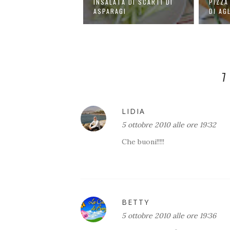
SALATA DI SCARTI DI
PIZZA CON I TALLI O FIORI
TA
PARAGI
DI AGLION...
IN
7
LIDIA
5 ottobre 2010 alle ore 19:32
Che buoni!!!!!
BETTY
5 ottobre 2010 alle ore 19:36