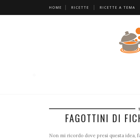
HOME
RICETTE
RICETTE A TEMA
❆
❆
❆
❆
FAGOTTINI DI FI
Non mi ricordo dove presi questa idea, f