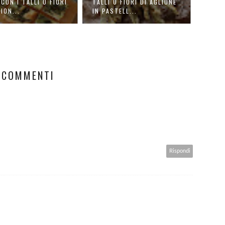
LLI O FIORI DI AGLIONE
CARPACCIO DI SALMONE E
PA
 PASTELL...
PESCA NOCE
PA
 COMMENTI
Rispondi