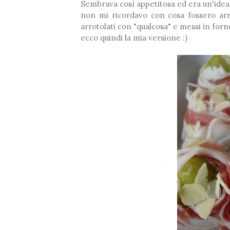
Sembrava così appetitosa ed era un'idea 
non mi ricordavo con cosa fossero arro
arrotolati con "qualcosa" e messi in forn
ecco quindi la mia versione :)
❅
*
❅
❅
*
❆
❆