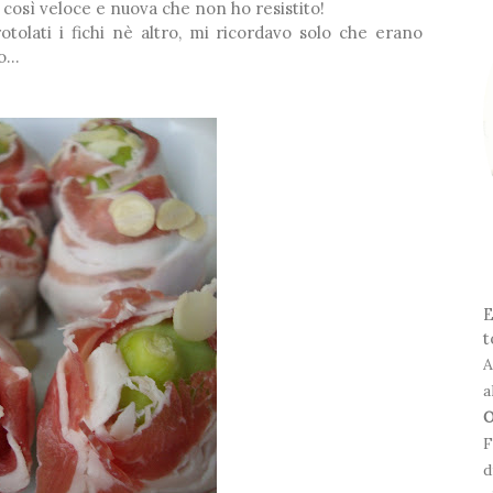
così veloce e nuova che non ho resistito!
tolati i fichi nè altro, mi ricordavo solo che erano
o...
E
t
A
a
O
F
d