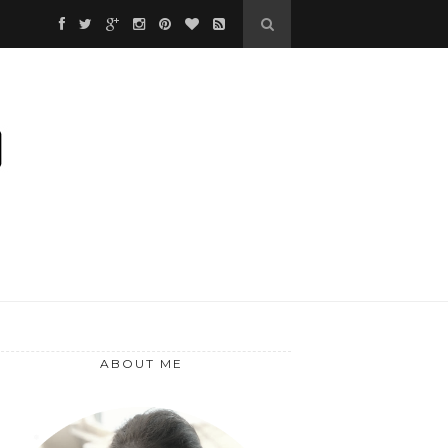
❆
❅
ABOUT ME