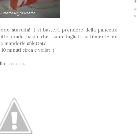
s
❆
a
s
❅
erio stavolta! :) vi basterà prendere della pancetta
❅
❅
iutto crudo basta che siano tagliati sottilmente ed
le mandorle sfilettate.
10 minuti circa e voilat :)
lla
raccolta
: