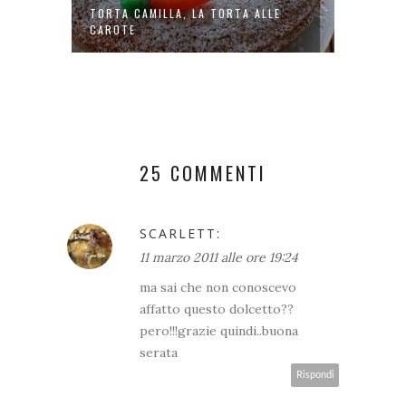
ORE
TORTA CAMILLA, LA TORTA ALLE
PUREA 
CAROTE
25 COMMENTI
SCARLETT:
11 marzo 2011 alle ore 19:24
ma sai che non conoscevo
affatto questo dolcetto??
pero!!!grazie quindi..buona
serata
Rispondi