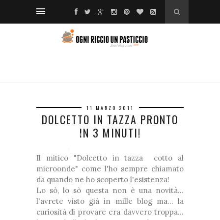
❅
*
❆
❅
❆
❅
*
❅
11 MARZO 2011
DOLCETTO IN TAZZA PRONTO
IN 3 MINUTI!
❆
❅
❅
Il mitico "Dolcetto in tazza cotto al
microonde" come l'ho sempre chiamato
❆
*
da quando ne ho scoperto l'esistenza!
❅
Lo sò, lo sò questa non è una novità...
❅
❅
❅
l'avrete visto già in mille blog ma... la
curiosità di provare era davvero troppa...