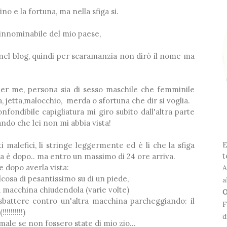
o e la fortuna, ma nella sfiga si.
 innominabile del mio paese,
 nel blog, quindi per scaramanzia non dirò il nome ma
❅
 per me, persona sia di sesso maschile che femminile
, jetta,malocchio, merda o sfortuna che dir si voglia.
nfondibile capigliatura mi giro subito dall'altra parte
❅
ndo che lei non mi abbia vista!
❅
E
i malefici, li stringe leggermente ed è li che la sfiga
t
ora è dopo.. ma entro un massimo di 24 ore arriva.
e dopo averla vista:
A
cosa di pesantissimo su di un piede,
a
la macchina chiudendola (varie volte)
O
attere contro un'altra macchina parcheggiando: il
F
!!!!!!!!)
d
male se non fossero state di mio zio...