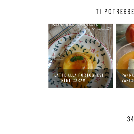
TI POTREBBE
TO PER VOI
LATTE ALLA PORTOGHESE
PANNA
TIERA JG 3525 ...
O CRÈME CARAM...
VANIG
3