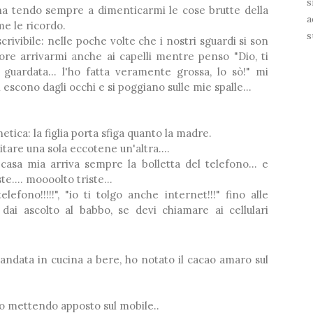
s
na tendo sempre a dimenticarmi le cose brutte della
a
❅
me le ricordo.
s
rivibile: nelle poche volte che i nostri sguardi si son
rore arrivarmi anche ai capelli mentre penso "Dio, ti
o guardata... l'ho fatta veramente grossa, lo sò!" mi
i escono dagli occhi e si poggiano sulle mie spalle...
tica: la figlia porta sfiga quanto la madre.
tare una sola eccotene un'altra....
asa mia arriva sempre la bolletta del telefono... e
e.... moooolto triste...
lefono!!!!!", "io ti tolgo anche internet!!!" fino alle
 dai ascolto al babbo, se devi chiamare ai cellulari
andata in cucina a bere, ho notato il cacao amaro sul
vo mettendo apposto sul mobile..