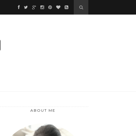
❅
❅
*
*
❆
ABOUT ME