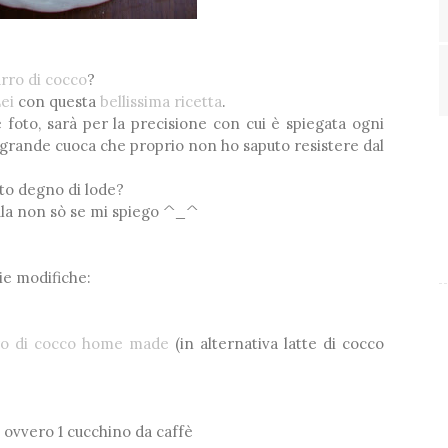
urro di cocco
?
ei
con questa
bellissima ricetta
.
me foto, sarà per la precisione con cui è spiegata ogni
me grande cuoca che proprio non ho saputo resistere dal
tato degno di lode?
 fila non sò se mi spiego ^_^
mie modifiche:
ro di cocco home made
(in alternativa latte di cocco
 ovvero 1 cucchino da caffè