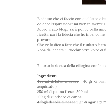
E adesso che ci faccio con
quel latte e b
ed ecco l'ispirazione! mi vien in mente
L
Adoro il suo blog.. sarà per le bellissi
ricetta, sarà la fiducia che ho in lei co
provare.
Che ve lo dico a fare che il risultato è s
Roba da leccarsi il cucchino tre volte di
Riporto la ricetta della ciliegina con le 
Ingredienti:
400 ml di latte di cocco
40 gr di
bur
acquistato!)
250
ml di panna fresca 500 ml
100 g di zucchero di canna
4 fogli di colla di pesce
2 gr di agar agar*