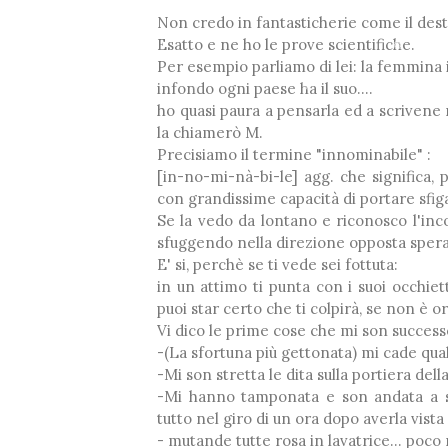
Non credo in fantasticherie come il destin
Esatto e ne ho le prove scientifiche.
Per esempio parliamo di lei: la femmina
infondo ogni paese ha il suo....
ho quasi paura a pensarla ed a scrivene
❅
la chiamerò M.
*
❅
Precisiamo il termine "innominabile" :
❅
[in-no-mi-nà-bi-le] agg. che significa,
*
con grandissime capacità di portare sfiga
❅
Se la vedo da lontano e riconosco l'inco
*
sfuggendo nella direzione opposta spera
E' si, perchè se ti vede sei fottuta:
in un attimo ti punta con i suoi occhiett
puoi star certo che ti colpirà, se non è 
Vi dico le prime cose che mi son success
-(La sfortuna più gettonata) mi cade qual
❅
-Mi son stretta le dita sulla portiera del
-Mi hanno tamponata e son andata a sb
tutto nel giro di un ora dopo averla vista (!!
- mutande tutte rosa in lavatrice... poco 