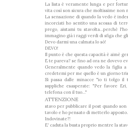
La lista è veramente lunga e per fortu
vita così son sicura che moltissime non 
La sensazione di quando la vedo è indesc
incorciati ho sentito una scossa di ter
prego, aiutami tu stavolta...perchè l'h
*
immagino già i raggi verdi di sfiga che gl
Devo darmi una calmata lo sò!
DEVO!
Il punto è che questa capacità è aimè gene
E te pareva? se fino ad ora ne dovevo evi
Generalmente quando vedo la figlia a c
credetemi per me quello è un giorno trist
Si passa dalle minacce "io ti tolgo il te
suppliche esasperate: "Per favore Eri,
telefona con il tuo..."
ATTENZIONE
stavo per pubblicare il post quando son 
tavolo e ho pensato di metterlo apposto.
Indovinate?!
E' caduta la busta proprio mentre la sta