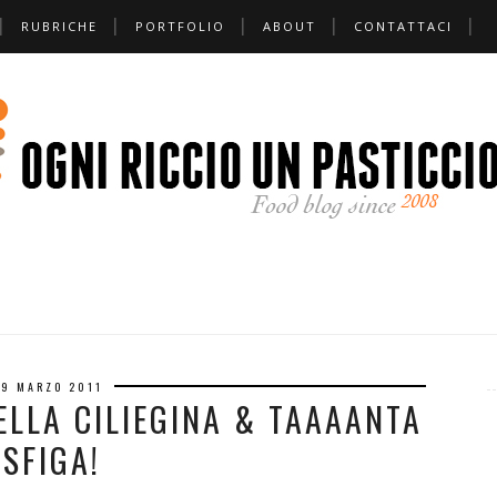
RUBRICHE
PORTFOLIO
ABOUT
CONTATTACI
*
9 MARZO 2011
LLA CILIEGINA & TAAAANTA
SFIGA!
❅