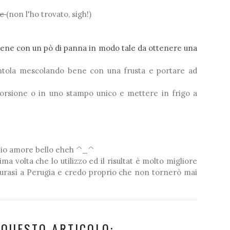
re
(non l'ho trovato, sigh!)
 bene con un pò di panna in modo tale da ottenere una
pentola mescolando bene con una frusta e portare ad
rsione o in uno stampo unico e mettere in frigo a
l mio amore bello eheh ^_^
ma volta che lo utilizzo ed il risultat è molto migliore
naturasì a Perugia e credo proprio che non tornerò mai
 QUESTO ARTICOLO: