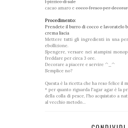
1 pizzico di sale
cacao amaro e
cocco fresco per decora
Procedimento:
Prendete il burro di cocco e lavoratelo
crema liscia
Mettere tutti gli ingredienti in una 
ebollizione.
Spengere, versare nei stampini monopo
freddare per circa 3 ore.
Decorare a piacere e servire ^_^
Semplice no?
Questa è la ricetta che ha reso felice i
* per quanto riguarda l'agar agar è la pri
della colla di pesce, l'ho acquistato a 
al vecchio metodo...
CONDIVIDI