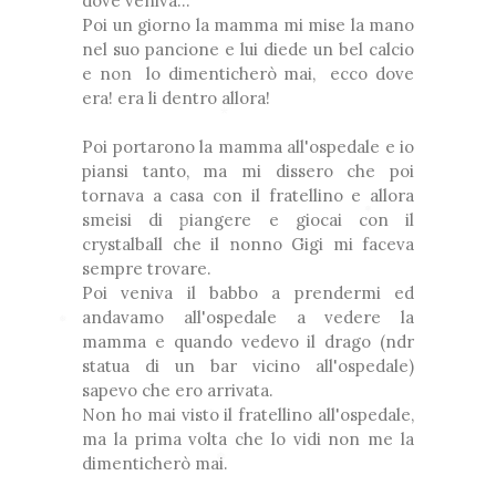
dove veniva...
Poi un giorno la mamma mi mise la mano
nel suo pancione e lui diede un bel calcio
❆
❅
e non lo dimenticherò mai, ecco dove
era! era li dentro allora!
❅
❅
*
Poi portarono la mamma all'ospedale e io
piansi tanto, ma mi dissero che poi
tornava a casa con il fratellino e allora
smeisi di piangere e giocai con il
❅
*
crystalball che il nonno Gigi mi faceva
❆
❆
sempre trovare.
❅
Poi veniva il babbo a prendermi ed
*
andavamo all'ospedale a vedere la
❅
mamma e quando vedevo il drago (ndr
❅
statua di un bar vicino all'ospedale)
sapevo che ero arrivata.
Non ho mai visto il fratellino all'ospedale,
❆
❅
ma la prima volta che lo vidi non me la
❅
dimenticherò mai.
❅
❅