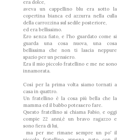
era dolce,
aveva un cappellino blu era sotto la
copertina bianca ed azzurra nella culla
della carrozzina sul sedile posteriore,
ed era bellissimo.
Ero senza fiato, e l'ho guardato come si
guarda una cosa nuova, una cosa
bellissima che non ti lascia neppure
spazio per un pensiero.
Era il mio piccolo fratellino e me ne sono
innamorata.
Così per la prima volta siamo tornati a
casa in quattro.
Un fratellino è la cosa più bella che la
mamma ed il babbo potessero fare.
Questo fratellino si chiama Fabio, e oggi
compie 22 anni,è un bravo ragazzo e
sono fiera di lui,
ma per me rimane sempre un po' il
piccolo fratellino appena nato con il