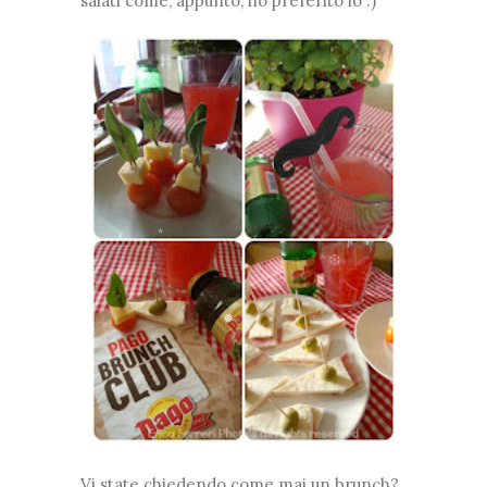
salati come, appunto, ho preferito io :)
❅
❅
*
❅
❅
❅
❆
❅
*
*
❅
Vi state chiedendo come mai un brunch?