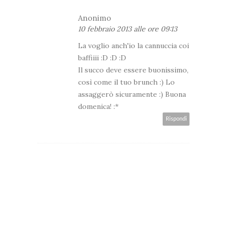
Anonimo
10 febbraio 2013 alle ore 09:13
La voglio anch'io la cannuccia coi
baffiiii :D :D :D
Il succo deve essere buonissimo,
così come il tuo brunch :) Lo
assaggerò sicuramente :) Buona
domenica! :*
Rispondi