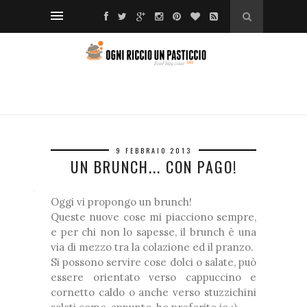
❅
❆
❆
*
❅
❆
*
❅
9 FEBBRAIO 2013
UN BRUNCH... CON PAGO!
❆
*
❅
❅
❅
❆
❅
Oggi vi propongo un brunch!
❅
Queste nuove cose mi piacciono sempre,
*
e per chi non lo sapesse, il brunch è una
❅
❅
via di mezzo tra la colazione ed il pranzo.
Si possono servire cose dolci o salate, può
essere orientato verso cappuccino e
cornetto caldo o anche verso stuzzichini
❅