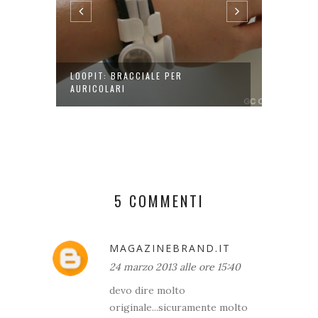
LOOPIT: BRACCIALE PER
ACCESS
AURICOLARI
RETINA 
5 COMMENTI
MAGAZINEBRAND.IT
24 marzo 2013 alle ore 15:40
devo dire molto
originale...sicuramente molto