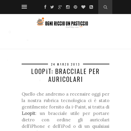
❅
❆
❆
❅
❅
❅
❅
❅
24 MARZO 2013
❆
*
LOOPIT: BRACCIALE PER
❆
❆
AURICOLARI
*
❅
❆
Quello che andremo a recensire oggi per
la nostra rubrica tecnologica ci è stato
gentilmente fornito da i-Paint, si tratta di
❅
Loopit
: un bracciale utile per portare
dietro con ordine gli auricolari
*
dell’iPhone e dell’iPod o di un qualsiasi
❅