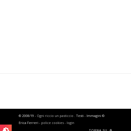
© 2008/19 -
Ogni riccio un pasticcio
. Testi - Immagini ©
Erica Ferreri -
police cookies -
login
TORNA SU