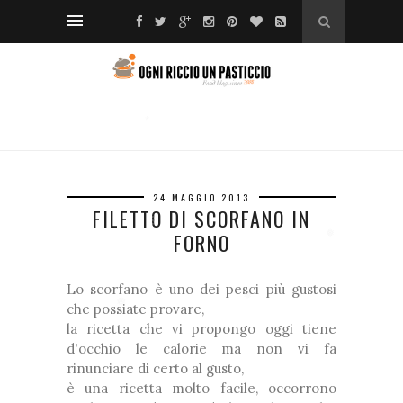
❆
❆
❅
*
*
*
*
❅
*
24 MAGGIO 2013
❆
FILETTO DI SCORFANO IN
*
FORNO
❆
❅
Lo scorfano è uno dei pesci più gustosi
che possiate provare,
*
❅
❅
la ricetta che vi propongo oggi tiene
❅
d'occhio le calorie ma non vi fa
rinunciare di certo al gusto,
è una ricetta molto facile, occorrono
❅