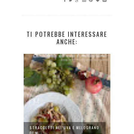
TI POTREBBE INTERESSARE
ANCHE:
SATO
STRACCETTI ALL'UVA E MELOGRANO
FRITTA
DI M...
AGLIO..