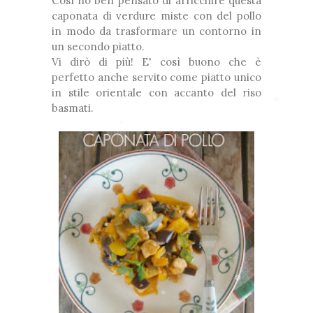
Così ho ben pensato di arricchire questa
caponata di verdure miste con del pollo
in modo da trasformare un contorno in
un secondo piatto.
Vi dirò di più! E' così buono che è
❅
perfetto anche servito come piatto unico
❅
in stile orientale con accanto del riso
*
basmati.
❅
❅
❅
❅
*
❅
*
*
❅
❅
*
❅
❅
❅