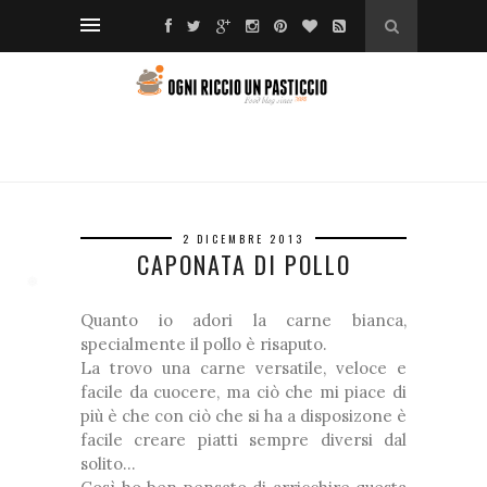
❅
*
❅
❆
❅
❅
2 DICEMBRE 2013
❅
CAPONATA DI POLLO
*
❅
Quanto io adori la carne bianca,
❅
specialmente il pollo è risaputo.
❅
La trovo una carne versatile, veloce e
facile da cuocere, ma ciò che mi piace di
*
più è che con ciò che si ha a disposizone è
❅
*
facile creare piatti sempre diversi dal
solito...