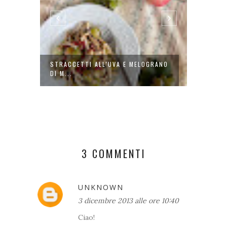
SATO
STRACCETTI ALL'UVA E MELOGRANO
FRITTA
DI M...
AGLIO..
3 COMMENTI
UNKNOWN
3 dicembre 2013 alle ore 10:40
Ciao!