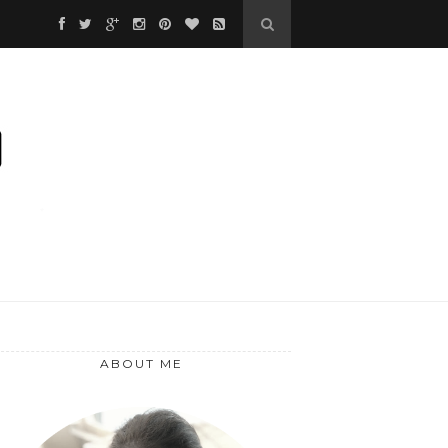
❅
*
❅
*
❆
ABOUT ME