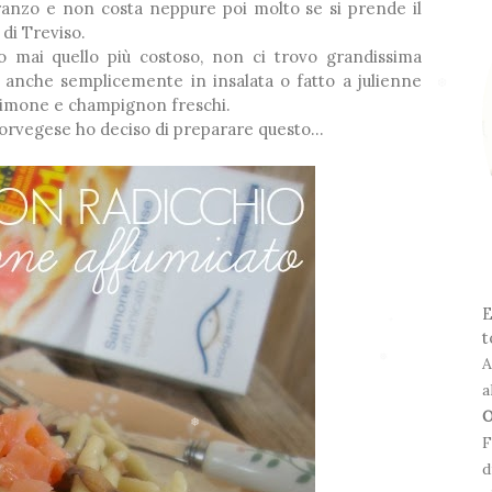
anzo e non costa neppure poi molto se si prende il
 di Treviso.
❆
to mai quello più costoso, non ci trovo grandissima
 anche semplicemente in insalata o fatto a julienne
 limone e champignon freschi.
rvegese ho deciso di preparare questo...
❆
❅
E
*
t
❆
A
*
a
O
❅
F
d
❅