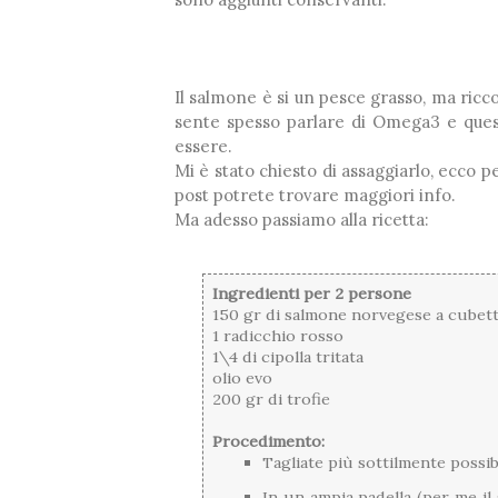
Il salmone è si un pesce grasso, ma ricco 
sente spesso parlare di Omega3 e ques
essere.
Mi è stato chiesto di assaggiarlo, ecco p
post potrete trovare maggiori info.
Ma adesso passiamo alla ricetta:
Ingredienti per 2 persone
150 gr di salmone norvegese a cubetti 
1 radicchio rosso
1\4 di cipolla tritata
olio evo
200 gr di trofie
Procedimento:
Tagliate più sottilmente possibi
In un ampia padella (per me il