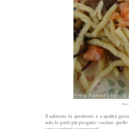
❅
Porc
Il salmone in questione è a qualità gara
solo le parti più pregaite: escluse quell
sono aggiunti conservanti.