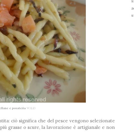
s
a
s
ellane e posateria
WALD
ntita: ciò significa che del pesce vengono selezionate
e più grasse o scure, la lavorazione è artigianale e non