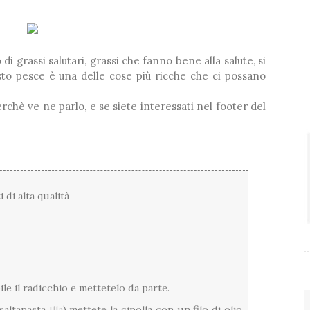
di grassi salutari, grassi che fanno bene alla salute, si
to pesce è una delle cose più ricche che ci possano
erchè ve ne parlo, e se siete interessati nel footer del
di alta qualità
le il radicchio e mettetelo da parte.
 saltapasta
Illa
) mettete la cipolla con un filo di olio