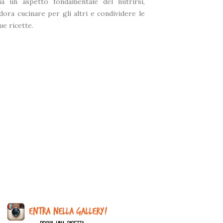
ia un aspetto fondamentale del nutrirsi,
dora cucinare per gli altri e condividere le
❆
ue ricette.
❆
❅