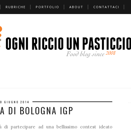
RUBRICHE
PORTFOLIO
ABOUT
CONTATTACI
❆
❅
❅
❆
0 GIUGNO 2014
A DI BOLOGNA IGP
❆
à di partecipare ad una bellissimo contest ideato