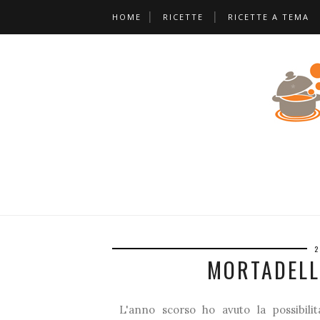
HOME
RICETTE
RICETTE A TEMA
*
*
*
*
2
MORTADELL
L'anno scorso ho avuto la possibilit