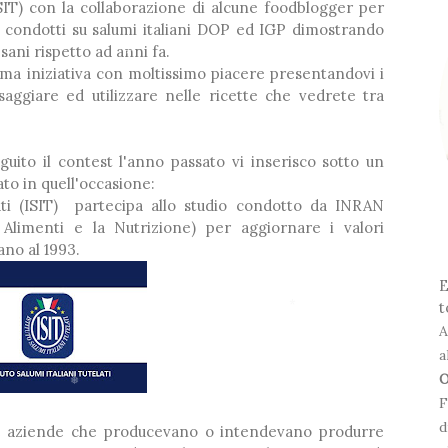
i (ISIT) con la collaborazione di alcune foodblogger per
ici condotti su salumi italiani DOP ed IGP dimostrando
ani rispetto ad anni fa.
ma iniziativa con moltissimo piacere presentandovi i
aggiare ed utilizzare nelle ricette che vedrete tra
*
ito il contest l'anno passato vi inserisco sotto un
to in quell'occasione:
elati (ISIT) partecipa allo studio condotto da INRAN
i Alimenti e la Nutrizione) per aggiornare i valori
*
vano al 1993.
E
t
A
a
*
O
F
d
lle aziende che producevano o intendevano produrre
❅