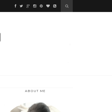
❅
❆
*
ABOUT ME