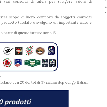
s
vari consorzi di tutela per svolgere azioni di
a
s
senza scopo di lucro composti da soggetti coinvolti
*
el prodotto tutelato e svolgono un importante aiuto e
o parte di questo istituto sono 15:
?
telano ben 20 dei totali 37 salumi dop ed igp Italiani: