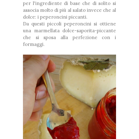
❆
per l'ingrediente di base che di solito si
associa molto di più al salato invece che al
❆
dolce: i peperoncini piccanti.
❅
Da questi piccoli peperoncini si ottiene
*
❅
una marmellata dolce-saporita-piccante
che si sposa alla perfezione con i
formaggi.
*
❅
❆
❆
❅
❅
❆
❆
*
❅
❆
❆
*