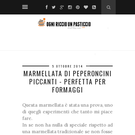
❅
❆
*
❅
*
❅
❅
❆
❅
5 OTTOBRE 2014
MARMELLATA DI PEPERONCINI
❆
*
PICCANTI - PERFETTA PER
FORMAGGI
❅
Questa marmellata è stata una prova, uno
di quegli esperimenti che tanto mi piace
fare.
❅
In se non ha nulla di speciale rispetto ad
una marmellata tradizionale se non fosse