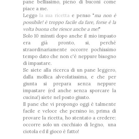
pane bellissimo, pieno di buconi come
piace a me.
Leggo
la sua ricetta
e penso "
ma non è
❅
possibile! è troppo facile da fare, forse è la
❆
volta buona che riesce anche a me!
"
❅
Solo 10 minuti dopo anche il mio impasto
❅
era già pronto, si, perchè
❆
straordinariamente occorre pochissimo
❅
tempo dato che non c'è neppure bisogno
*
di impastare.
❆
Se siete alla ricerca di un pane leggero,
dalla mollica alveolatissima, e che per
❅
giunta si prepara senza neppure
impastare (ed anche senza sporcare la
*
cucina!) siete nel posto giusto.
❆
Il pane che vi propongo oggi è talmente
❅
facile e veloce che persino io, prima di
provare la ricetta, ho stentato a credere:
❅
❆
occorre solo un cucchiaio di legno, una
ciotola ed il gioco è fatto!
❅