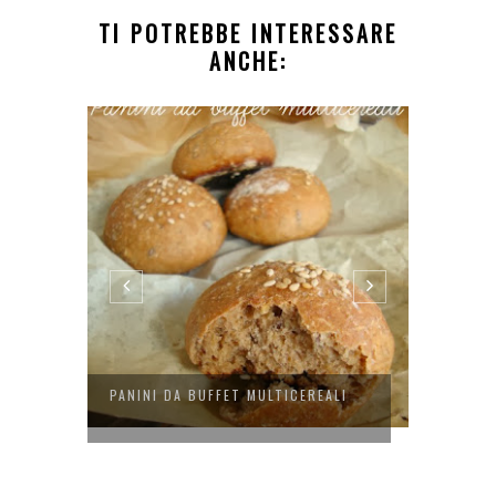
TI POTREBBE INTERESSARE
ANCHE:
ENZA
PANINI DA BUFFET MULTICEREALI
PANBR
CORNET