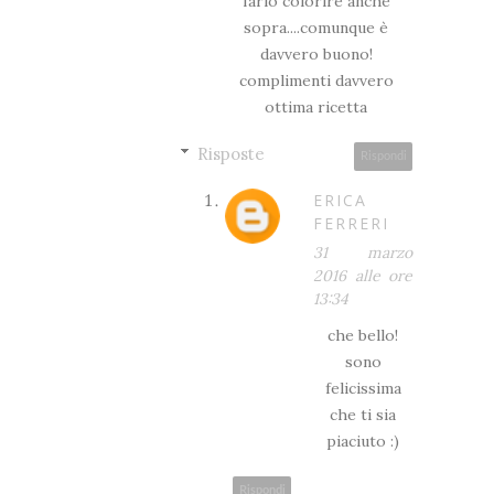
farlo colorire anche
sopra....comunque è
davvero buono!
complimenti davvero
ottima ricetta
Risposte
Rispondi
ERICA
FERRERI
31 marzo
2016 alle ore
13:34
che bello!
sono
felicissima
che ti sia
piaciuto :)
Rispondi