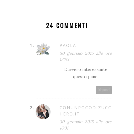
24 COMMENTI
PAOLA
30 gennaio 2015 alle ore
12:53
Davvero interessante
questo pane.
Rispondi
CONUNPOCODIZUCC
HERO.IT
30 gennaio 2015 alle ore
16:31