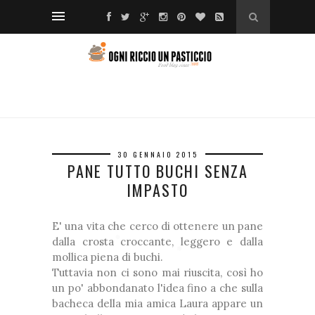
❆
❆
❅
❆
❅
❅
❅
❅
*
30 GENNAIO 2015
PANE TUTTO BUCHI SENZA
*
IMPASTO
E' una vita che cerco di ottenere un pane
dalla crosta croccante, leggero e dalla
mollica piena di buchi.
❆
❆
❅
Tuttavia non ci sono mai riuscita, così ho
❅
un po' abbondanato l'idea fino a che sulla
❆
bacheca della mia amica Laura appare un
*