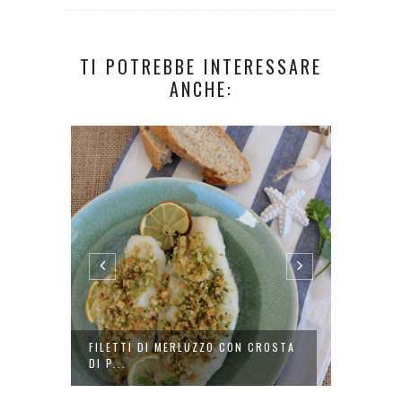
TI POTREBBE INTERESSARE
ANCHE:
OVO
FILETTI DI MERLUZZO CON CROSTA
PULLED
DI P...
PANINI.