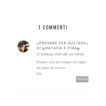
1 COMMENTI
ஃPROVARE PER GUSTAREஃ
DI ஜИΑТΑℓΙΑ E ΡΙИΑஓ
27 febbraio 2015 alle ore 08:56
Prima o poi mi compro la tajine
mi piace la ricetta..
Lia
Rispondi