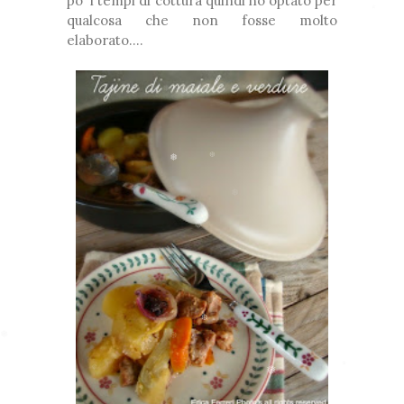
po' i tempi di cottura quindi ho optato per
❅
qualcosa che non fosse molto
*
❆
elaborato....
❅
❅
❆
❅
❅
❅
❆
❆
❅
*
❅