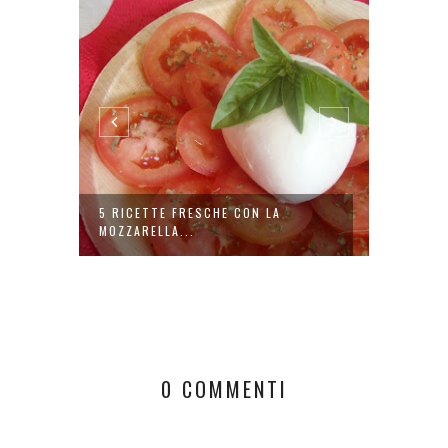
5 RICETTE FRESCHE CON LA
SUSHI,
MOZZARELLA...
GIUSTI 
0 COMMENTI