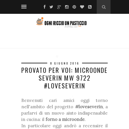
❅
*
❆
❆
*
*
❅
❅
*
❅
*
❅
❅
8 GIUGNO 2016
PROVATO PER VOI: MICROONDE
*
❆
SEVERIN MW 9722
#LOVESEVERIN
❅
Benvenuti cari amici oggi torno
*
nell'ambito del progetto
#loveseverin
, a
parlarvi di un nuovo aiuto indispensabile
❆
in cucina: il
forno a microonde
.
In particolare oggi andrò a recensire il
❅