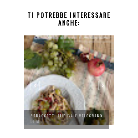
TI POTREBBE INTERESSARE
ANCHE:
SSATO
STRACCETTI ALL'UVA E MELOGRANO
FRITTA
DI M...
AGLIO..