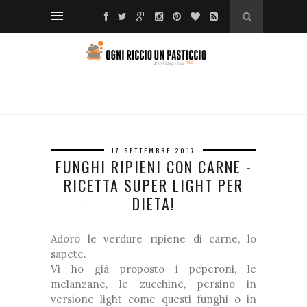
❅
❆
❆
❅
❆
❆
❅
❅
*
❆
❅
❅
17 SETTEMBRE 2017
FUNGHI RIPIENI CON CARNE -
RICETTA SUPER LIGHT PER
❅
*
DIETA!
❅
❆
*
Adoro le verdure ripiene di carne, lo
*
sapete.
Vi ho già proposto i peperoni, le
melanzane, le zucchine, persino in
versione light come questi funghi o in
❆