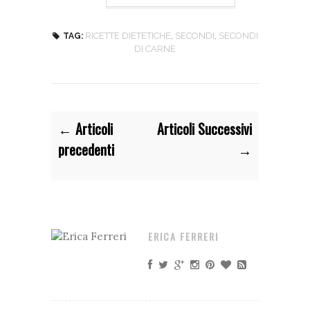
RICETTE DIETETICHE
,
SECONDI
,
SECONDI
TAG:
DI CARNE
← Articoli
Articoli Successivi
precedenti
→
ERICA FERRERI