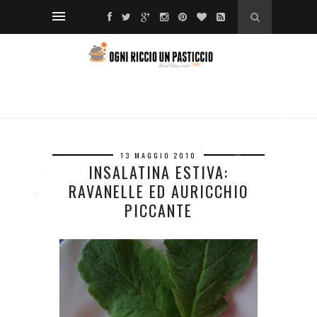
❅
*
❅
❅
❆
*
13 MAGGIO 2010
❅
❅
INSALATINA ESTIVA:
❅
❅
*
❅
RAVANELLE ED AURICCHIO
❆
❅
PICCANTE
❅
*
❅
❆
*