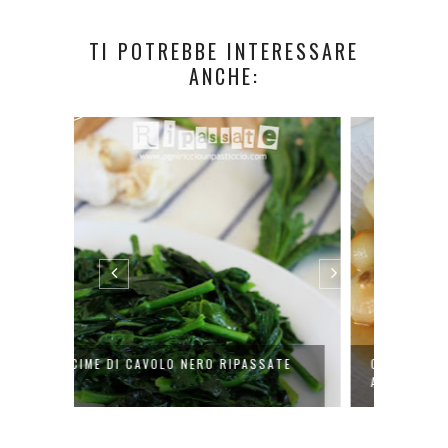
TI POTREBBE INTERESSARE
ANCHE:
SSATE
CIPOLLINE BORRETANE IN
CARP
AGRODOLCE
NOC