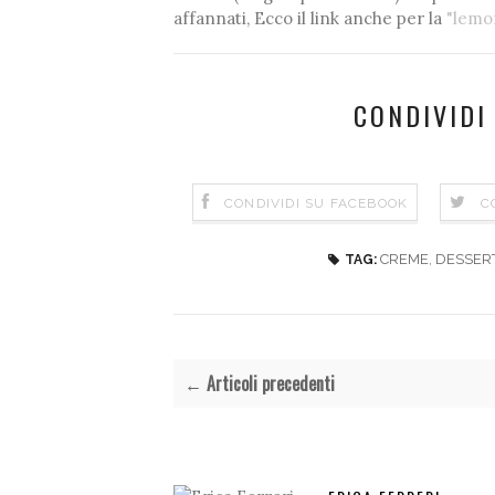
affannati, Ecco il link anche per la
"lemo
CONDIVIDI
CONDIVIDI SU FACEBOOK
C
CREME
,
DESSER
TAG:
← Articoli precedenti