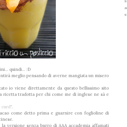
s
a
❅
s
i... quindi... :D
sentirà meglio pensando di averne mangiata un misero
zzato io viene direttamente da questo bellissimo sito
alla ricetta tradotta per chi come me di inglese ne sà e
 curd"
.
cacao come detto prima e guarnire con foglioline di
cinese.
e la versione senza burro di AAA accademia affamati