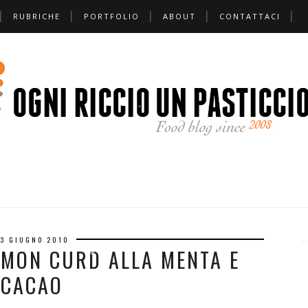
RUBRICHE
PORTFOLIO
ABOUT
CONTATTACI
*
❅
*
13 GIUGNO 2010
EMON CURD ALLA MENTA E
CACAO
❅