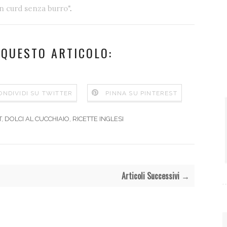
n curd senza burro"
.
 QUESTO ARTICOLO:
ONDIVIDI SU TWITTER
PINNA SU PINTEREST
T
,
DOLCI AL CUCCHIAIO
,
RICETTE INGLESI
Articoli Successivi →