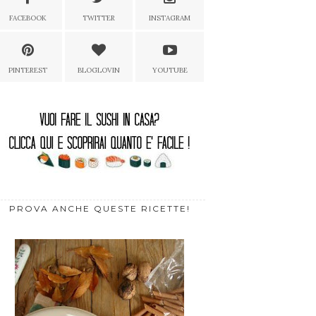
FACEBOOK
TWITTER
INSTAGRAM
PINTEREST
BLOGLOVIN
YOUTUBE
PROVA ANCHE QUESTE RICETTE!
DGE CON FIOCCHI
FITMISÙ - IL TIRAMISÙ
TART
NA, BANAN...
PER CHI È A D...
CIOCC