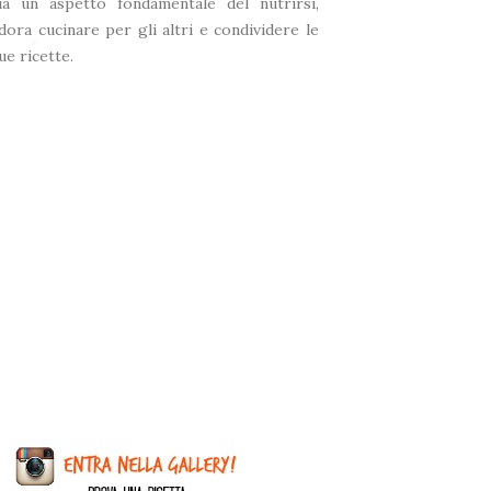
ia un aspetto fondamentale del nutrirsi,
*
dora cucinare per gli altri e condividere le
ue ricette.
❅
❅