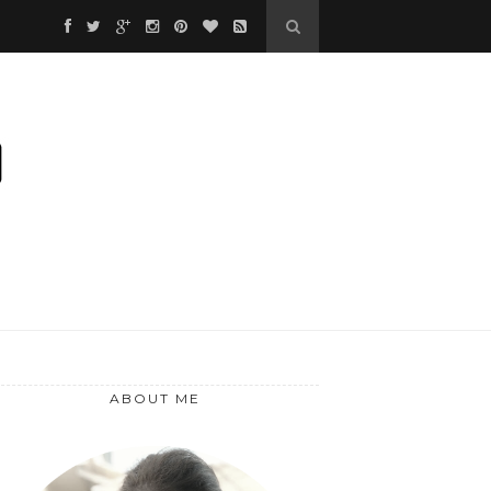
❅
❅
❅
ABOUT ME