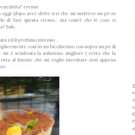
❆
"benedetta" crema!
o oggi (dopo aver detto ieri che mi mettevo un pò in
ido di fare questa crema... ma com'è che le cose ci
a? bah..
ata ed il profumo intenso...
mplicemente così in un bicchierino con sopra un pò di
. mi è sembrata la soluzione migliore ( certo che la
❅
 torta al limone che mi voglio inventare non appena
are.
E
t
A
❆
a
O
F
❆
d