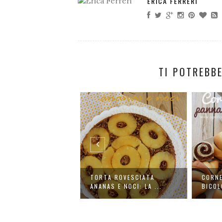
ERICA FERRERI
TI POTREBBE
FINI COCCO E
TORTA ROVESCIATA
CORNE
OLATO VELOCI...
ANANAS E NOCI: LA ...
BICOL