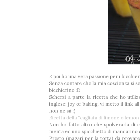
❅
E poi ho una vera passione per i bicchierin
Senza contare che la mia coscienza si 
bicchierino :D
Scherzi a parte la ricetta che ho utili
inglese: joy of baking, vi metto il link 
non ne sà ;)
Ricetta della "cagliata di limone o lemon
Non ho fatto altro che spolverarla di 
menta ed uno spicchietto di mandarino 
Presto (magari per la torta) da provar