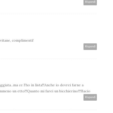
Rispondi
vitane, complimenti!
Rispondi
iata...ma ce l'ho in lista!!!Anche io dovrei farne a
meno un etto!!!Quanto mi farei un bicchierino!!!!Bacio
Rispondi