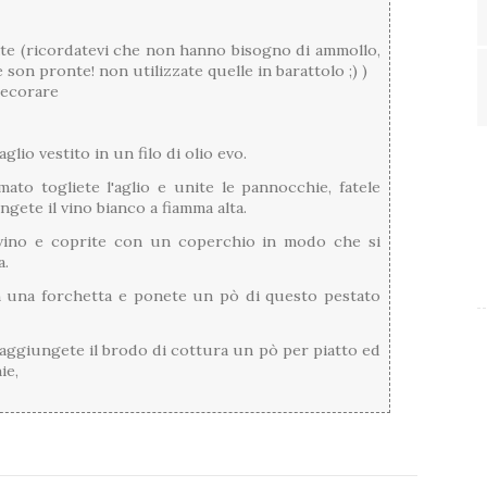
late (ricordatevi che non hanno bisogno di ammollo,
 son pronte! non utilizzate quelle in barattolo ;) )
decorare
glio vestito in un filo di olio evo.
ato togliete l'aglio e unite le pannocchie, fatele
gete il vino bianco a fiamma alta.
 vino e coprite con un coperchio in modo che si
a.
n una forchetta e ponete un pò di questo pestato
aggiungete il brodo di cottura un pò per piatto ed
ie,