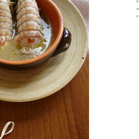
s
a
s
❅