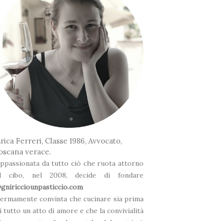
❅
*
❅
rica Ferreri, Classe 1986, Avvocato,
❅
oscana verace.
ppassionata da tutto ciò che ruota attorno
l cibo, nel 2008, decide di fondare
gniricciounpasticcio.com
❅
*
ermamente convinta che cucinare sia prima
i tutto un atto di amore e che la convivialità