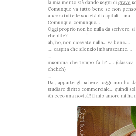
la mia mente stà dando segni di
grave
sq
Comunque va tutto bene se non penso
ancora tutte le società di capitali... ma..
Comunque, comunque...
Oggi proprio non ho nulla da scrivere, s
che dite?
ah, no, non dicevate nulla... va bene....
.... caspita che silenzio imbarazzante....
❅
*
...
insomma che tempo fa li? .... (classic
❅
eheheh)
...
*
*
Dai, apparte gli scherzi oggi non ho d
❅
studiare diritto commerciale... quindi so
Ah ecco una novità!! il mio amore mi ha 
❅