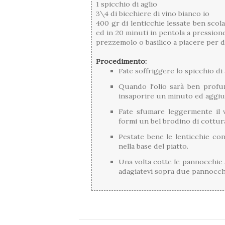
1 spicchio di aglio
3\4 di bicchiere di vino bianco io
400 gr di lenticchie lessate ben sco
ed in 20 minuti in pentola a pressione
prezzemolo o basilico a piacere per 
Procedimento:
Fate soffriggere lo spicchio di a
Quando l'olio sarà ben profum
insaporire un minuto ed aggiun
Fate sfumare leggermente il
formi un bel brodino di cottur
Pestate bene le lenticchie co
nella base del piatto.
Una volta cotte le pannocchie 
adagiatevi sopra due pannocch