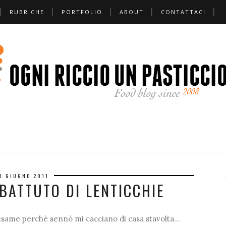
RUBRICHE
PORTFOLIO
ABOUT
CONTATTACI
❅
❆
8 GIUGNO 2011
BATTUTO DI LENTICCHIE
esame perchè sennò mi cacciano di casa stavolta...