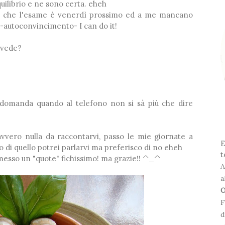
❆
uilibrio e ne sono certa. eheh
 che l'esame è venerdì prossimo ed a me mancano
.. -autoconvincimento- I can do it!
❅
i vede?
*
*
a domanda quando al telefono non si sà più che dire
❆
avvero nulla da raccontarvi, passo le mie giornate a
❅
E
lo di quello potrei parlarvi ma preferisco di no eheh
t
❆
❅
messo un "quote" fichissimo! ma grazie!! ^_^
A
a
O
F
d