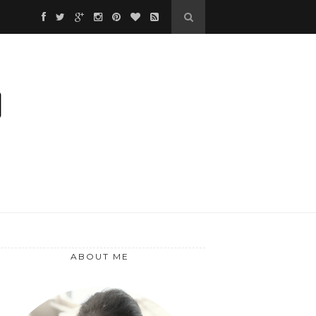
*
❅
ABOUT ME