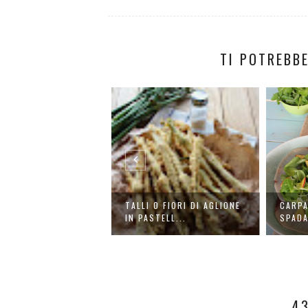
TI POTREBBE
CON I TALLI O FIORI
TALLI O FIORI DI AGLIONE
CARPA
ION...
IN PASTELL...
SPADA
4