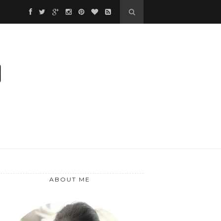
❅
❅
❅
❅
❅
ABOUT ME