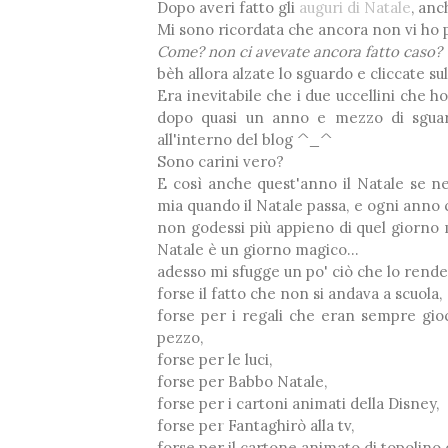
Dopo averi fatto gli
auguri di Natale
, anc
❅
Mi sono ricordata che ancora non vi ho 
Come? non ci avevate ancora fatto caso?
bèh allora alzate lo sguardo e cliccate 
Era inevitabile che i due uccellini che 
dopo quasi un anno e mezzo di sguardi
*
all'interno del blog ^_^
Sono carini vero?
E così anche quest'anno il Natale se ne
mia quando il Natale passa, e ogni anno 
non godessi più appieno di quel giorno m
Natale è un giorno magico...
adesso mi sfugge un po' ciò che lo rende
forse il fatto che non si andava a scuola,
forse per i regali che eran sempre gio
pezzo,
❅
forse per le luci,
forse per Babbo Natale,
forse per i cartoni animati della Disney,
forse per Fantaghirò alla tv,
forse per il cartone animato di topolino 