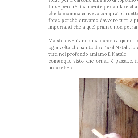
forse perchè finalmente per andare alla 
che la mamma ci aveva comprato la setti
❅
forse perchè eravamo davvero tutti a pr
importanti che a quel pranzo non potran
Ma stò diventando malinconica quindi ire
ogni volta che sento dire "io il Natale 
tutti nel profondo amiamo il Natale.
comunque visto che ormai è passato, fin
anno eheh