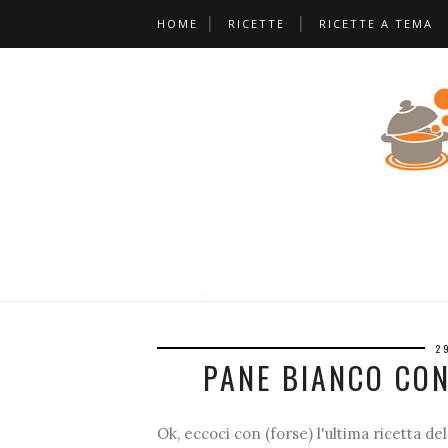
HOME
RICETTE
RICETTE A TEMA
*
❅
❅
❆
❅
2
*
PANE BIANCO CON
❆
Ok, eccoci con (forse) l'ultima ricetta del