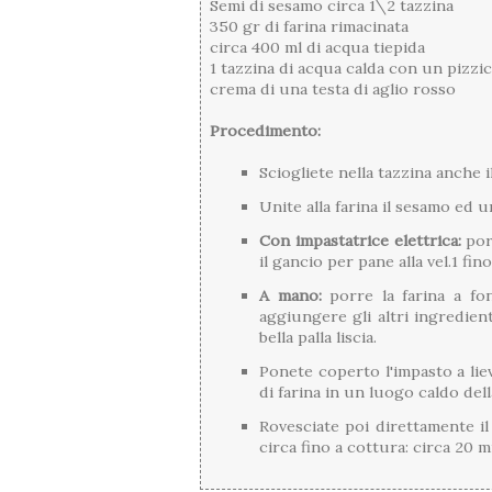
Semi di sesamo circa 1\2 tazzina
350 gr di farina rimacinata
circa 400 ml di acqua tiepida
1 tazzina di acqua calda con un pizzi
crema di una testa di aglio rosso
Procedimento:
Sciogliete nella tazzina anche il 
Unite alla farina il sesamo ed u
Con impastatrice elettrica:
porr
il gancio per pane alla vel.1 fin
A mano:
porre la farina a fo
aggiungere gli altri ingredien
bella palla liscia.
Ponete coperto l'impasto a li
di farina in un luogo caldo dell
Rovesciate poi direttamente il
circa fino a cottura: circa 20 