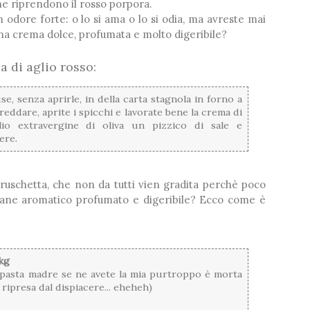
che riprendono il rosso porpora.
odore forte: o lo si ama o lo si odia, ma avreste mai
na crema dolce, profumata e molto digeribile?
 di aglio rosso:
e, senza aprirle, in della carta stagnola in forno a
freddare, aprite i spicchi e lavorate bene la crema di
lio extravergine di oliva un pizzico di sale e
ere.
bruschetta, che non da tutti vien gradita perchè poco
un pane aromatico profumato e digeribile? Ecco come è
 kg
ile pasta madre se ne avete la mia purtroppo è morta
ipresa dal dispiacere... eheheh)