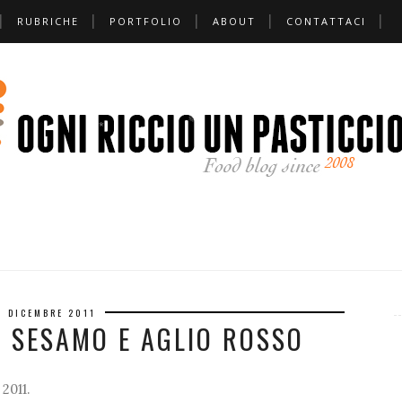
RUBRICHE
PORTFOLIO
ABOUT
CONTATTACI
❆
*
❆
*
❅
❅
❅
9 DICEMBRE 2011
 SESAMO E AGLIO ROSSO
 2011.