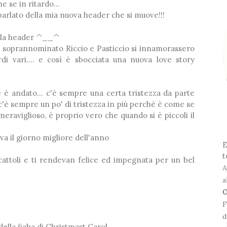
*
he se in ritardo...
parlato della mia nuova header che si muove!!!
❅
sulla header ^__^
ho soprannominato Riccio e Pasticcio si innamorassero
 vari.... e così è sbocciata una nuova love story
❅
 è andato... c'è sempre una certa tristezza da parte
c'è sempre un po' di tristezza in più perchè è come se
eraviglioso, è proprio vero che quando si è piccoli il
va il giorno migliore dell'anno
E
t
cattoli e ti rendevan felice ed impegnata per un bel
A
❆
a
O
F
d
della fiaba di Christmast Carol,