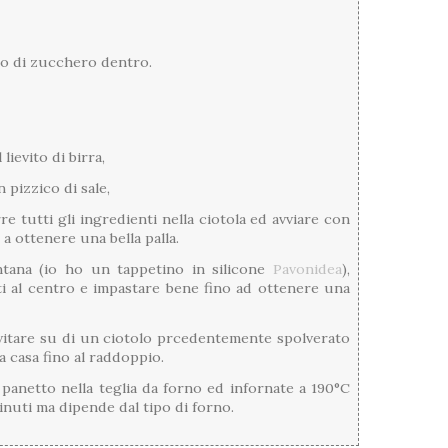
co di zucchero dentro.
lievito di birra,
n pizzico di sale,
e tutti gli ingredienti nella ciotola ed avviare con
o a ottenere una bella palla.
ntana (io ho un tappetino in silicone
Pavonidea
),
ti al centro e impastare bene fino ad ottenere una
evitare su di un ciotolo prcedentemente spolverato
a casa fino al raddoppio.
 panetto nella teglia da forno ed infornate a 190°C
minuti ma dipende dal tipo di forno.