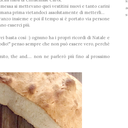
s
messa si mettevano quei vestitini nuovi e tanto carini
a
mana prima vietandoci assolutamente di metterli...
s
*
anzo insieme e poi il tempo si è portato via persone
no esserci più.
i basta così :) ognuno ha i propri ricordi di Natale e
lo odio!" penso sempre che non può essere vero, perchè
ito, the and.... non ne parlerò più fino al prossimo