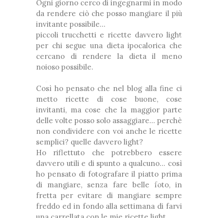
Ogni giorno cerco di ingegnarmi in modo
❅
da rendere ciò che posso mangiare il più
❅
*
invitante possibile...
❅
piccoli trucchetti e ricette davvero light
per chi segue una dieta ipocalorica che
*
*
❅
cercano di rendere la dieta il meno
noioso possibile.
Così ho pensato che nel blog alla fine ci
❅
metto ricette di cose buone, cose
*
invitanti, ma cose che la maggior parte
❅
delle volte posso solo assaggiare... perchè
non condividere con voi anche le ricette
semplici? quelle davvero light?
*
Ho riflettuto che potrebbero essere
davvero utili e di spunto a qualcuno... così
❅
ho pensato di fotografare il piatto prima
di mangiare, senza fare belle foto, in
fretta per evitare di mangiare sempre
❅
freddo ed in fondo alla settimana di farvi
una carrellata con le mie ricette light.