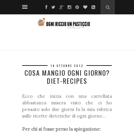
❅
*
❆
❅
❅
*
❆
❆
14 OTTOBRE 2012
*
COSA MANGIO OGNI GIORNO?
DIET-RECIPES
❅
❅
❅
Ecco che inizia con una carrellata
❅
abbastanza misera visto che ci ho
*
pensato solo due giorni fa la mia rubrica
❆
sulle ricette dietetiche di ogni giorno...
❅
❆
Per chi si fosse perso la spiegazione:
❆