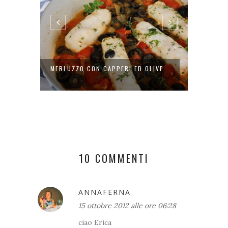
MERLUZZO CON CAPPERI ED OLIVE
SPAGHE
CON C..
10 COMMENTI
ANNAFERNA
15 ottobre 2012 alle ore 06:28
ciao Erica