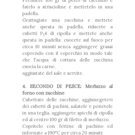
Prendete 100 gr di petto di tacchino e
fatelo a striscioline e mettetelo in una
padella.
Grattugiate una zucchina e mettete
anche questa in padella, riducete a
cubetti 1\4 di cipolla e mettete anche
questa in padella: cuocete sul fuoco per
circa 10 minuti senza aggiungere grassi
coprendo con il coperchio in modo tale
che l'acqua di cottura delle zucchina
cuocia la carne.
aggiustate del sale e servite.
4. SECONDO DI PESCE: Merluzzo al
forno con zucchine
Cubettate delle zucchine, aggiunegetevi
dei cubetti di pachini, salatele e ponetele
in una teglia, aggiungete spicchi di cipolla
ed al centro 100 gr di filetto di merluzzo.
Copritelo con fettine di pachino ed
infornate a 190°C per circa 20 minuti: