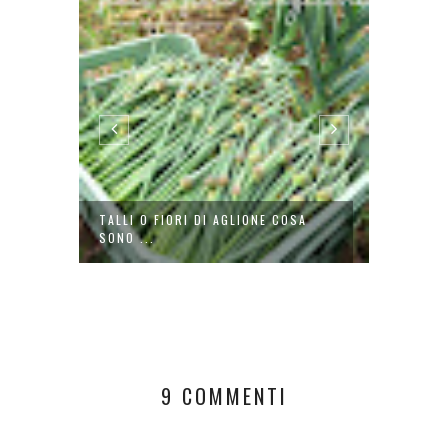
TALLI O FIORI DI AGLIONE COSA
INSALA
SONO ...
9 COMMENTI