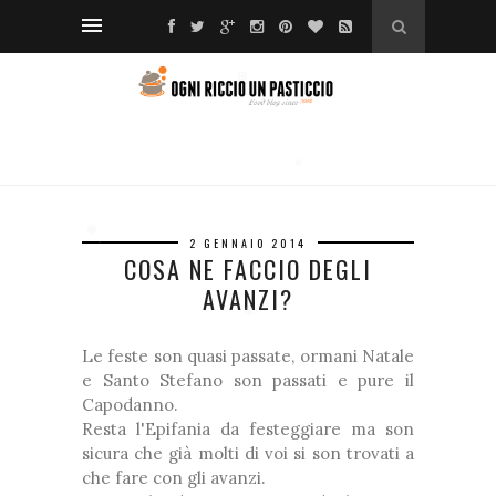
*
*
❅
❆
❅
*
❅
2 GENNAIO 2014
❅
*
COSA NE FACCIO DEGLI
❅
*
AVANZI?
❅
❆
*
❅
Le feste son quasi passate, ormani Natale
e Santo Stefano son passati e pure il
Capodanno.
Resta l'Epifania da festeggiare ma son
❆
sicura che già molti di voi si son trovati a
che fare con gli avanzi.