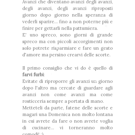
Avanzi che diventano avanzi degli avanzi,
degli avanzi, degli avanzi riproposti
*
❆
giorno dopo giorno nella speranza di
vederli sparire... fino a non poterne più e
finire per gettarli nella pattumiera.
E' uno spreco, sono giorni di grande
❅
spreco ma con piccoli accorgimenti non
solo potrete risparmiare e fare un gesto
d'amore ma persino crearvi delle scorte.
❆
❅
❅
Il primo consiglio che vi do è quello di
*
farvi furbi
:
Evitate di riproporre gli avanzi un giorno
*
dopo l'altro ma cercate di guardare agli
❅
avanzi non come avanzi ma come
❅
rosticceria sempre a portata di mano.
Metteteli da parte, fatene delle scorte e
*
magari una Domenica non molto lontana
*
❆
in cui avrete da fare o non avrete voglia
di cucinare... vi torneranno molto
❅
❅
comodi! ;)