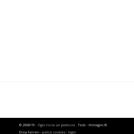
© 2008/19 -
Ogni riccio un pasticcio
. Testi - Immagini ©
Erica Ferreri -
police cookies -
login