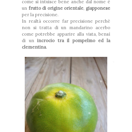
come si intuisce bene anche dal nome è
un
frutto di origine orientale
,
giapponese
per la precisione.
In realtà occorre far precisione perchè
❆
non si tratta di un mandarino acerbo
come potrebbe apparire alla vista, bensì
di un
incrocio tra il pompelmo ed la
*
clementina
.
❆
❅
❅
❆
*
*
❅
*
❅
❆
❅
❆