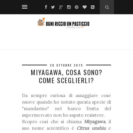
❅
*
❅
*
❆
❅
❅
20 OTTOBRE 2015
❅
MIYAGAWA, COSA SONO?
COME SCEGLIERLI?
❅
❅
❅
❆
Da sempre curiosa di assaggiare cose
*
nuove quando ho notato questa specie di
❅
"mandarino" nel banco frutta del
supermercato non ho saputo resistere.
❅
❅
Scopro così che si chiama
Miyagawa
, il
suo nome scientifico è
Citrus unshiu
e
❆