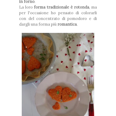
in forno
.
❆
La loro
forma tradizionale è rotonda
, ma
❅
*
❆
per l'occasione ho pensato di colorarli
con del concentrato di pomodoro e di
dargli una forma più
romantica
.
❆
❅
❆
❅
*
❅
❅
❅
*
❆