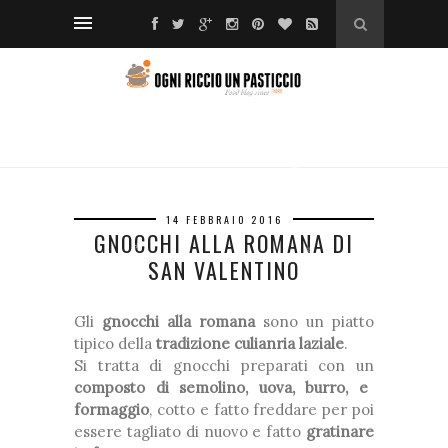
❆
❆
❆
❆
❅
❅
*
❅
*
*
14 FEBBRAIO 2016
❆
GNOCCHI ALLA ROMANA DI
SAN VALENTINO
❅
*
Gli
gnocchi alla romana
sono un piatto
tipico della
tradizione culianria laziale
.
❅
Si tratta di gnocchi preparati con un
composto di semolino, uova, burro, e
❅
*
formaggio
, cotto e fatto freddare per poi
❅
essere tagliato di nuovo e fatto
gratinare