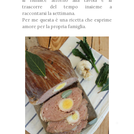
si riunisce attorno alla tavola e si
trascorre del tempo insieme a
raccontarsi la settimana.
Per me questa è una ricetta che esprime
amore per la propria famiglia.
❅
❆
❆
❅
❅
❅
❅
❅
*
❅
❆
❅
❅
❅
❆