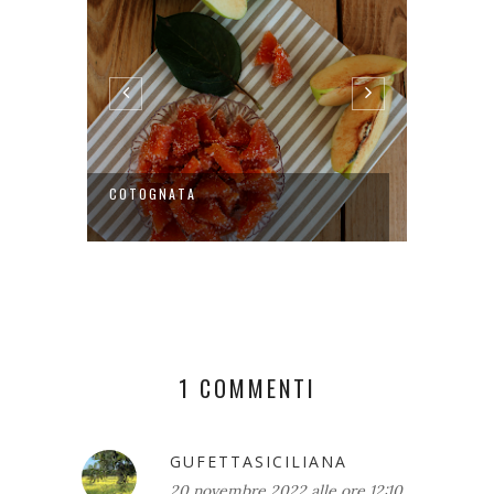
COTOGNATA
TIGELL
TIGELLI
1 COMMENTI
GUFETTASICILIANA
20 novembre 2022 alle ore 12:10