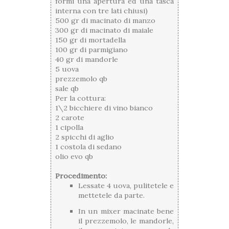
formi una apertura ed una tasca
interna con tre lati chiusi)
500 gr di macinato di manzo
300 gr di macinato di maiale
150 gr di mortadella
100 gr di parmigiano
40 gr di mandorle
5 uova
prezzemolo qb
sale qb
Per la cottura:
1\2 bicchiere di vino bianco
2 carote
1 cipolla
2 spicchi di aglio
1 costola di sedano
olio evo qb
Procedimento:
Lessate 4 uova, pulitetele e
mettetele da parte.
In un mixer macinate bene
il prezzemolo, le mandorle,