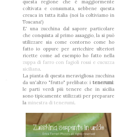
questa regione che è maggiormente
coltivata e consumata, sebbene questa
❆
cresca in tutta italia (noi la coltiviamo in
❅
❅
Toscana!)
E' una zucchina dal sapore particolare
*
che conquista al primo assaggio, la si può
utilizzare sia come contorno come ho
❅
❅
fatto io oppure per arricchire ulteriori
❅
ricette come ad esempio ho fatto nella
❅
❆
zuppa di farro con fagioli rossi e cucuzza
❆
❅
❅
siciliana
.
La pianta di questa meravigliosa zucchina
da un'altro "frutto" prelibato: i
tenerumi
:
❅
le parti verdi più tenere che in sicilia
sono tipicamente utilizzati per preparare
la
minestra di tenerumi
.
❅
❆
❅
*
❆