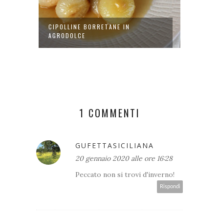
ATE
CIPOLLINE BORRETANE IN
RISOTT
AGRODOLCE
AGLION.
1 COMMENTI
GUFETTASICILIANA
20 gennaio 2020 alle ore 16:28
Peccato non si trovi d'inverno!
Rispondi