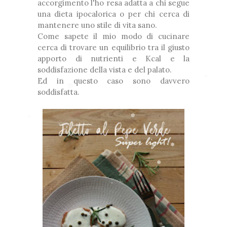
accorgimento l'ho resa adatta a chi segue
❅
una dieta ipocalorica o per chi cerca di
❅
mantenere uno stile di vita sano.
Come sapete il mio modo di cucinare
cerca di trovare un equilibrio tra il giusto
❅
apporto di nutrienti e Kcal e la
soddisfazione della vista e del palato.
*
Ed in questo caso sono davvero
❅
❅
soddisfatta.
*
❆
❆
*
*
❅
❅
❅
*
*
*