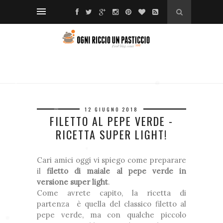
❆
❆
❅
❆
❅
❅
❅
❅
12 GIUGNO 2018
❅
FILETTO AL PEPE VERDE -
❅
❆
RICETTA SUPER LIGHT!
❅
Cari amici oggi vi spiego come preparare
il
filetto di maiale al pepe verde in
❅
versione super light
.
*
Come avrete capito, la ricetta di
partenza è quella del classico filetto al
pepe verde, ma con qualche piccolo