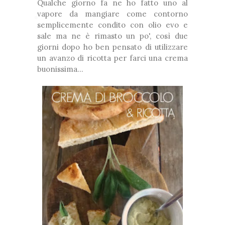
Qualche giorno fa ne ho fatto uno al
❆
vapore da mangiare come contorno
❅
semplicemente condito con olio evo e
❆
sale ma ne è rimasto un po', così due
*
giorni dopo ho ben pensato di utilizzare
❅
❆
un avanzo di ricotta per farci una crema
buonissima...
❆
❆
*
❅
❆
*
*
❆
❅