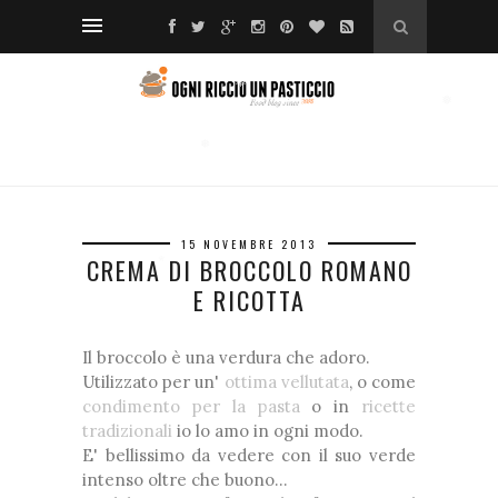
*
❅
❅
❅
❅
❅
❅
❅
15 NOVEMBRE 2013
❆
CREMA DI BROCCOLO ROMANO
*
*
E RICOTTA
❆
❆
Il broccolo è una verdura che adoro.
❅
Utilizzato per un'
ottima vellutata
, o come
condimento per la pasta
o in
ricette
tradizionali
io lo amo in ogni modo.
❅
❅
E' bellissimo da vedere con il suo verde
intenso oltre che buono...